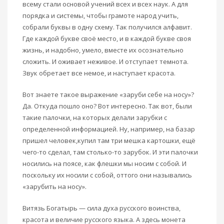
всему стали основой учений всех и всех наук. А для
порядка и системы, чтобы грамоте народ учить,
собрали буквы в одну схему. Так получился алфавит.
Где каждой букве своё место, и в каждой букве своя
жизнь, и надобно, умело, вместе их осознательно
сложить. И оживает неживое. И отступает темнота.
Звук обретает все немое, и наступает красота.
Вот знаете такое выражение «заруби себе на носу»?
Да. Откуда пошло оно? Вот интересно. Так вот, были
такие палочки, на которых делали зарубки с
определенной информацией. Ну, например, на базар
пришел человек,купил там три мешка картошки, ещё
чего-то сделал, там столько-то зарубок. И эти палочки
носились на поясе, как флешки мы носим с собой. И
поскольку их носили с собой, оттого они назывались
«зарубить на носу».
Витязь Богатырь — сила духа русского воинства,
красота и величие русского языка. А здесь монета