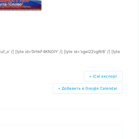
ита “Слово”
uf_o’ /] [lyte id=’0rhkF4KNOlY’ /] [lyte id=’xgei2ZvgRr8′ /] [lyte
+ iCal экспорт
+ Добавить в Google Calendar