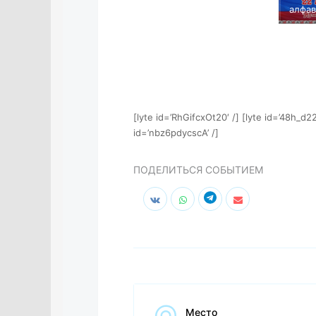
алфав
[lyte id=’RhGifcxOt20′ /] [lyte id=’48h_d22
id=’nbz6pdycscA’ /]
ПОДЕЛИТЬСЯ СОБЫТИЕМ
Место