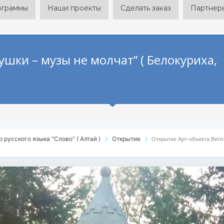
ограммы
Наши проекты
Сделать заказ
Партнер
ушки – музы не молчат” ( Белокуриха,
р русского языка "Слово" ( Алтай )
Открытие
Открытие Арт-объекта Витя