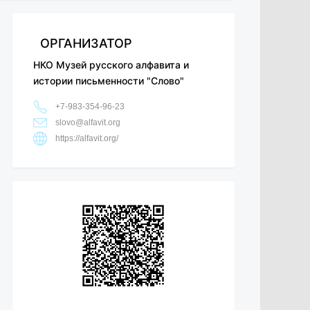
ОРГАНИЗАТОР
НКО Музей русского алфавита и
истории письменности "Слово"
+7-983-354-96-23
slovo@alfavit.org
https://alfavit.org/