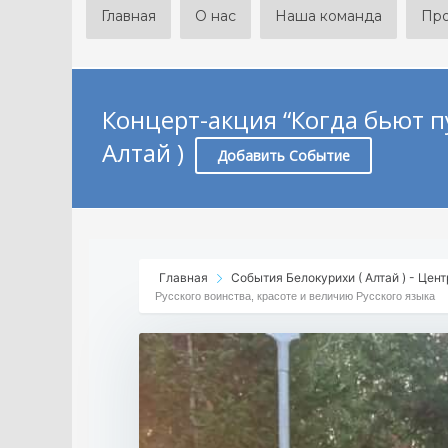
Главная
О нас
Наша команда
Пр
Концерт-акция “Когда бьют п
Алтай )
Добавить Событие
Главная
События Белокурихи ( Алтай ) - Цент
Русского воинства, красоте и величию Русского языка