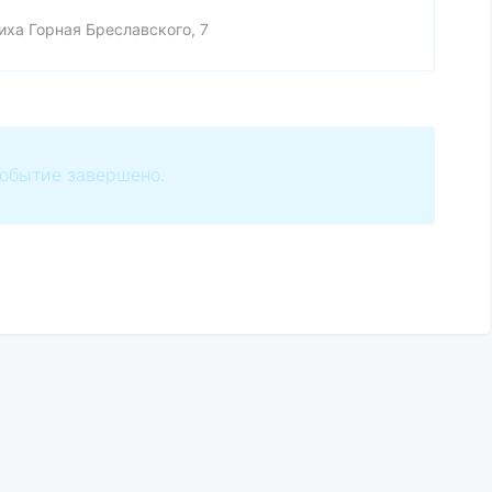
иха Горная Бреславского, 7
обытие завершено.