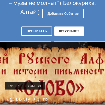
– музы не молчат” ( Белокуриха,
Алтай )
Добавить Событие
ПРОЧИТАТЬ
ВСЕ СОБЫТИЯ
ГЛАВНАЯ
СОБЫТИЕ
Tag: выступления