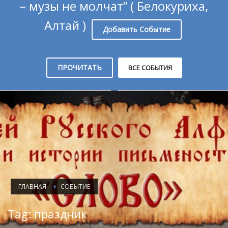
– музы не молчат” ( Белокуриха,
Алтай )
Добавить Событие
ПРОЧИТАТЬ
ВСЕ СОБЫТИЯ
ГЛАВНАЯ
СОБЫТИЕ
Tag: праздник