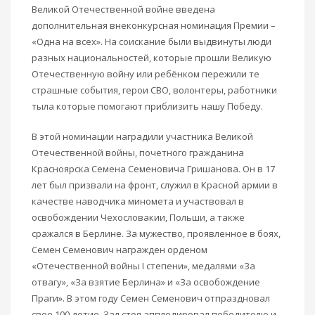
Великой Отечественной войне введена
дополнительная внеконкурсная номинация Премии –
«Одна на всех». На соискание были выдвинуты люди
разных национальностей, которые прошли Великую
Отечественную войну или ребёнком пережили те
страшные события, герои СВО, волонтеры, работники
тыла которые помогают приблизить нашу Победу.
В этой номинации наградили участника Великой
Отечественной войны, почетного гражданина
Красноярска Семена Семеновича Гришанова. Он в 17
лет был призвали на фронт, служил в Красной армии в
качестве наводчика миномета и участвовал в
освобождении Чехословакии, Польши, а также
сражался в Берлине. За мужество, проявленное в боях,
Семен Семенович награжден орденом
«Отечественной войны I степени», медалями «За
отвагу», «За взятие Берлина» и «За освобождение
Праги». В этом году Семен Семенович отпраздновал
свое 100-летие. Зал стоя апплодировал победителю и