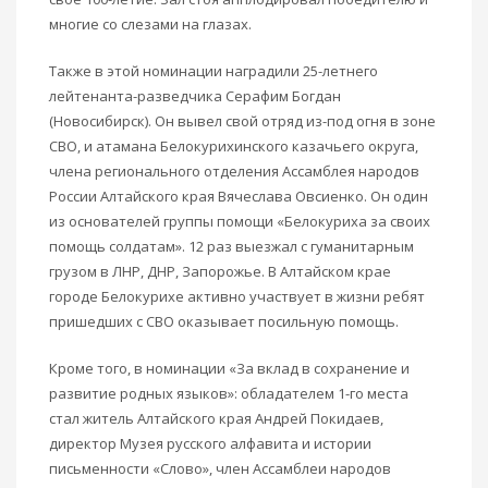
многие со слезами на глазах.
Также в этой номинации наградили 25-летнего
лейтенанта-разведчика Серафим Богдан
(Новосибирск). Он вывел свой отряд из-под огня в зоне
СВО, и атамана Белокурихинского казачьего округа,
члена регионального отделения Ассамблея народов
России Алтайского края Вячеслава Овсиенко. Он один
из основателей группы помощи «Белокуриха за своих
помощь солдатам». 12 раз выезжал с гуманитарным
грузом в ЛНР, ДНР, Запорожье. В Алтайском крае
городе Белокурихе активно участвует в жизни ребят
пришедших с СВО оказывает посильную помощь.
Кроме того, в номинации «За вклад в сохранение и
развитие родных языков»: обладателем 1-го места
стал житель Алтайского края Андрей Покидаев,
директор Музея русского алфавита и истории
письменности «Слово», член Ассамблеи народов