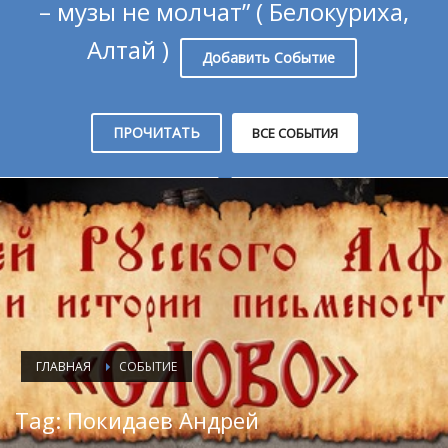
– музы не молчат” ( Белокуриха,
Алтай )
Добавить Событие
ПРОЧИТАТЬ
ВСЕ СОБЫТИЯ
ГЛАВНАЯ
СОБЫТИЕ
Tag: Покидаев Андрей